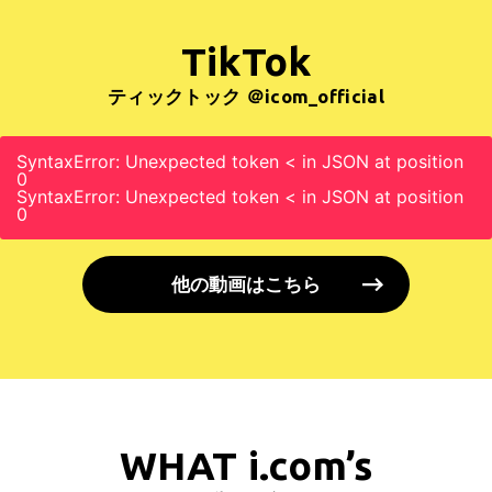
TikTok
ティックトック ＠icom_official
SyntaxError: Unexpected token < in JSON at position
0
SyntaxError: Unexpected token < in JSON at position
0
他の動画はこちら
WHAT i.com’s