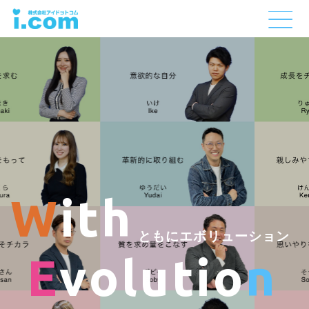
W
i
t
h
と
も
に
エ
ボ
リ
ュ
ー
シ
ョ
ン
E
v
o
l
u
t
i
o
n