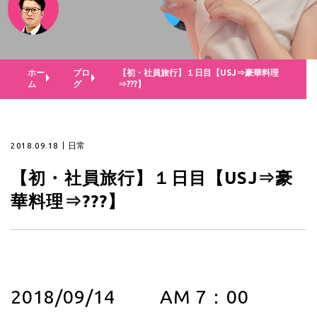
ホー
ブロ
【初・社員旅行】１日目【USJ⇒豪華料理
ム
グ
⇒???】
2018.09.18
日常
【初・社員旅行】１日目【USJ⇒豪
華料理⇒???】
2018/09/14 AM 7：00