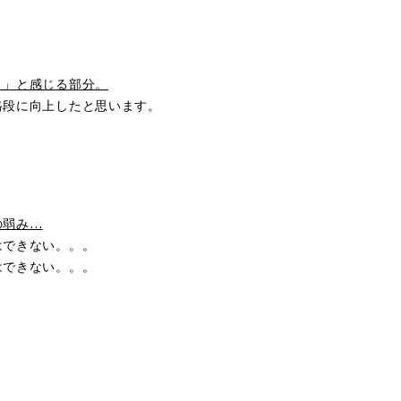
！」と感じる部分。
格段に向上したと思います。
の弱み…
はできない。。。
はできない。。。
？