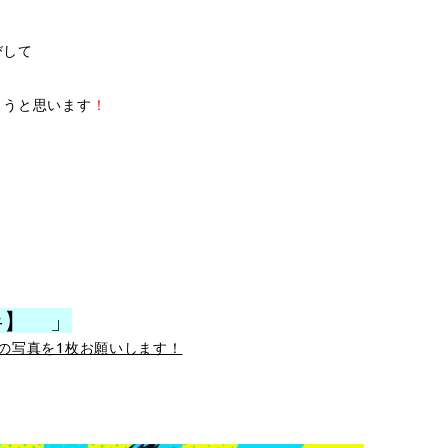
びして
ようと思います
！
半】 」
の写真を1枚お願いします！