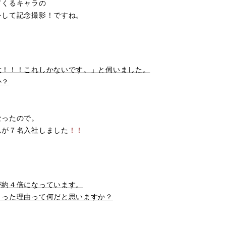
てくるキャラの
をして記念撮影！ですね。
大！！！これしかないです。」と伺いました。
か？
なったので。
んが７名入社しました
！！
が約４倍になっています。
さった理由って何だと思いますか？
）