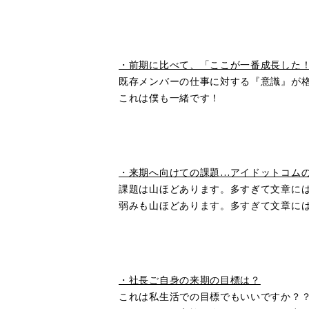
■
・前期に比べて、「ここが一番成長した
既存メンバーの仕事に対する『意識』が
これは僕も一緒です！
■
・来期へ向けての課題…アイドットコム
課題は山ほどあります。多すぎて文章に
弱みも山ほどあります。多すぎて文章に
■
・社長ご自身の来期の目標は？
これは私生活での目標でもいいですか？