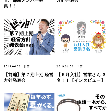
管理部新メンバー募
方針発表会
集！！
2019.06.06
日常
2019.06.04
日常
【前編】第７期上期 経営
【６月入社】営業さん ３
方針発表会
名！！【インタビュー】