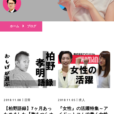
ホーム
ブログ
2018.11.08
日常
2018.11.05
求人
【柏野語録】7ヶ月あっ
『女性』の活躍特集～ア