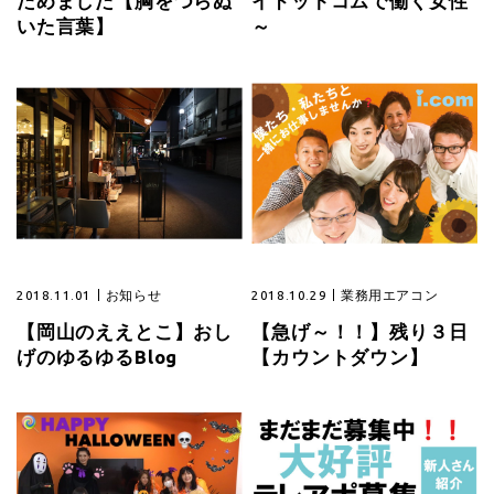
ためました【胸をつらぬ
イドットコムで働く女性
いた言葉】
～
2018.11.01
お知らせ
2018.10.29
業務用エアコン
【岡山のええとこ】おし
【急げ～！！】残り３日
げのゆるゆるBlog
【カウントダウン】