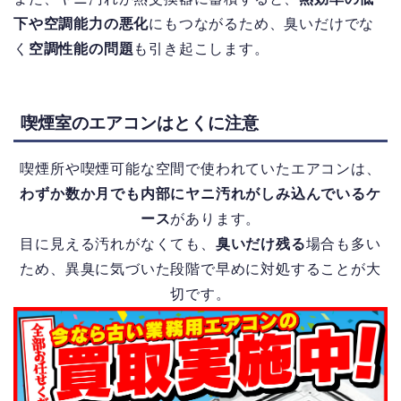
下や空調能力の悪化
にもつながるため、臭いだけでな
く
空調性能の問題
も引き起こします。
喫煙室のエアコンはとくに注意
喫煙所や喫煙可能な空間で使われていたエアコンは、
わずか数か月でも内部にヤニ汚れがしみ込んでいるケ
ース
があります。
目に見える汚れがなくても、
臭いだけ残る
場合も多い
ため、異臭に気づいた段階で早めに対処することが大
切です。