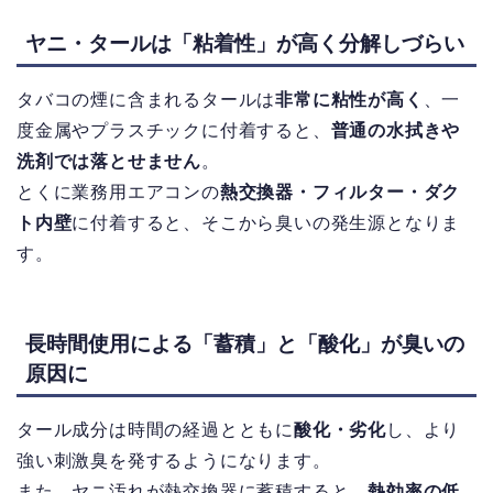
ヤニ・タールは「粘着性」が高く分解しづらい
タバコの煙に含まれるタールは
非常に粘性が高く
、一
度金属やプラスチックに付着すると、
普通の水拭きや
洗剤では落とせません
。
とくに業務用エアコンの
熱交換器・フィルター・ダク
ト内壁
に付着すると、そこから臭いの発生源となりま
す。
長時間使用による「蓄積」と「酸化」が臭いの
原因に
タール成分は時間の経過とともに
酸化・劣化
し、より
強い刺激臭を発するようになります。
また、ヤニ汚れが熱交換器に蓄積すると、
熱効率の低