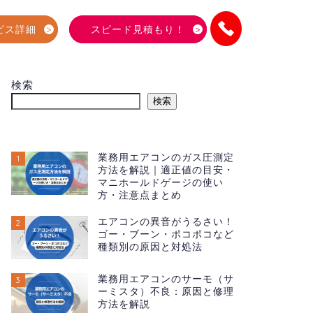
ビス詳細
スピード見積もり！
検索
検索
業務用エアコンのガス圧測定
1
方法を解説｜適正値の目安・
マニホールドゲージの使い
方・注意点まとめ
エアコンの異音がうるさい！
2
ゴー・ブーン・ポコポコなど
種類別の原因と対処法
業務用エアコンのサーモ（サ
3
ーミスタ）不良：原因と修理
方法を解説