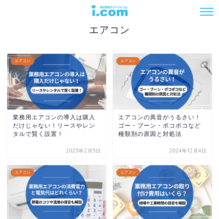
― CATEGORY ―
エアコン
エアコン
エアコン
業務用エアコンの導入は購入
エアコンの異音がうるさい！
電話でお問い合わせ
だけじゃない！リースやレン
ゴー・ブーン・ポコポコなど
タルで賢く設置！
種類別の原因と対処法
2025年2月5日
2024年12月4日
エアコン
エアコン