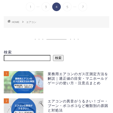
...
...
1
3
4
5
7
HOME
エアコン
検索
検索
1
業務用エアコンのガス圧測定方法を
解説｜適正値の目安・マニホールド
ゲージの使い方・注意点まとめ
2
エアコンの異音がうるさい！ゴー・
ブーン・ポコポコなど種類別の原因
と対処法