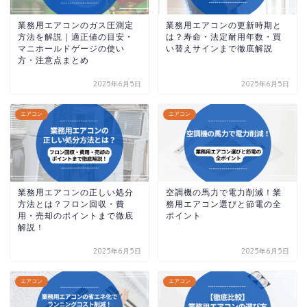
業務用エアコンのガス圧測定
業務用エアコンの更新時期と
方法を解説｜適正値の目安・
は？寿命・法定耐用年数・買
マニホールドゲージの使い
い替えサインまで徹底解説
方・注意点まとめ
2025年6月5日
2025年6月5日
エアコン
エアコン
業務用エアコンの正しい処分
空調機の馬力で電力削減！業
方法とは？フロン回収・費
務用エアコン選びと節電の全
用・売却のポイントまで徹底
ポイント
解説！
2025年6月5日
2025年6月5日
エアコン
エアコン