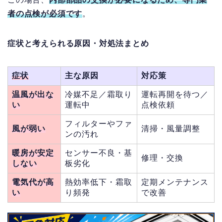
者の点検が必須
です
。
症状と考えられる原因・対処法まとめ
症状
主な原因
対応策
温風が出な
冷媒不足／霜取り
運転再開を待つ／
い
運転中
点検依頼
フィルターやファ
風が弱い
清掃・風量調整
ンの汚れ
暖房が安定
センサー不良・基
修理・交換
しない
板劣化
電気代が高
熱効率低下・霜取
定期メンテナンス
い
り頻発
で改善