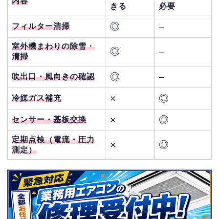
内容
きる
必要
◎
–
フィルター清掃
室外機まわりの除雪・
◎
–
清掃
◎
–
吹出口・風向きの確認
×
◎
冷媒ガス補充
×
◎
センサー・基板交換
定期点検（電流・圧力
×
◎
測定）