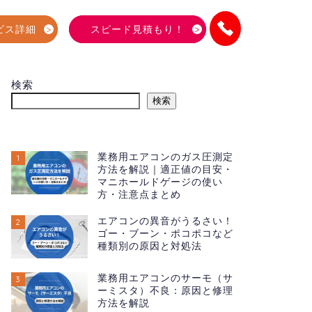
ビス詳細
スピード見積もり！
検索
検索
業務用エアコンのガス圧測定
1
方法を解説｜適正値の目安・
マニホールドゲージの使い
方・注意点まとめ
エアコンの異音がうるさい！
2
ゴー・ブーン・ポコポコなど
種類別の原因と対処法
業務用エアコンのサーモ（サ
3
ーミスタ）不良：原因と修理
方法を解説