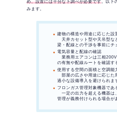
め、設置には十分な下調べが必要です
。以下
みます。
建物の構造や用途に応じた設
天井カセット型や天吊型など
梁・配線との干渉を事前にチ
電気容量と配線の確認
業務用エアコンは三相200
の有無や配線ルートを確認す
使用する空間の面積と空調能
部屋の広さや用途に応じた馬
過小な設備導入を避けられま
フロンガス管理対象機器であ
一定の出力を超える機器は、
管理が義務付けられる場合が